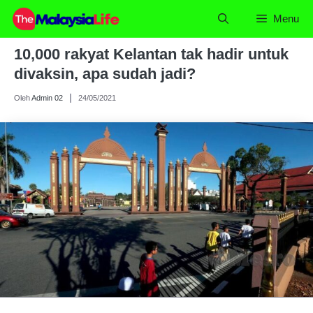
Skip
Menu
to
content
10,000 rakyat Kelantan tak hadir untuk
divaksin, apa sudah jadi?
Oleh
Admin 02
24/05/2021