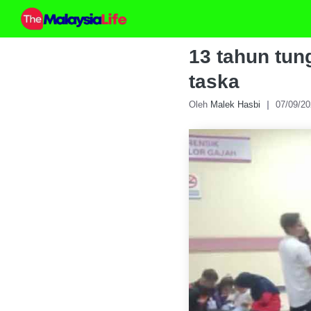
Skip
to
content
13 tahun tun
taska
Oleh
Malek Hasbi
07/09/2