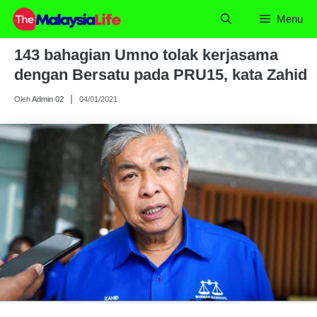
Skip
Menu
to
content
143 bahagian Umno tolak kerjasama
dengan Bersatu pada PRU15, kata Zahid
Oleh
Admin 02
04/01/2021