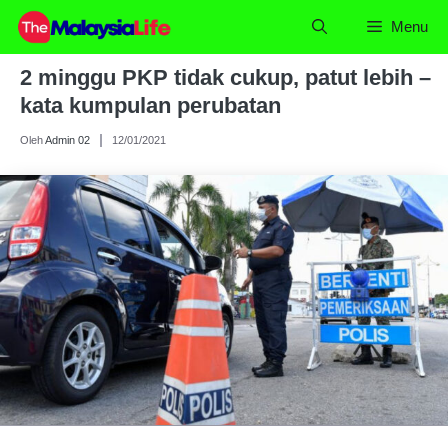
Skip
Menu
to
content
2 minggu PKP tidak cukup, patut lebih –
kata kumpulan perubatan
Oleh
Admin 02
12/01/2021