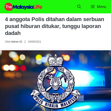
Skip
Menu
to
content
4 anggota Polis ditahan dalam serbuan
pusat hiburan ditukar, tunggu laporan
dadah
Oleh
Admin 02
19/09/2021