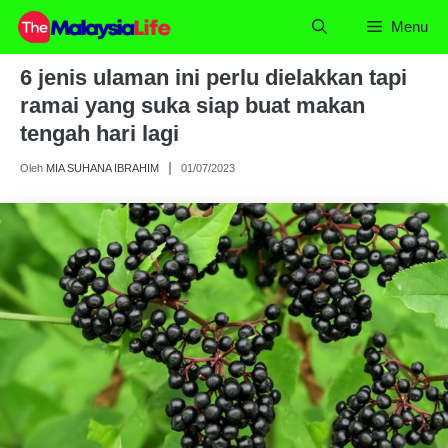
Skip
Menu
to
content
6 jenis ulaman ini perlu dielakkan tapi
ramai yang suka siap buat makan
tengah hari lagi
Oleh
MIA SUHANA IBRAHIM
01/07/2023