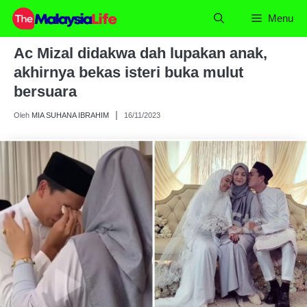
Skip
Menu
to
content
Ac Mizal didakwa dah lupakan anak,
akhirnya bekas isteri buka mulut
bersuara
Oleh
MIA SUHANA IBRAHIM
16/11/2023