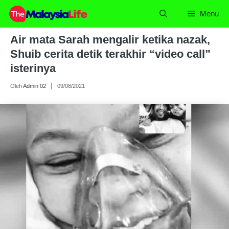
Skip
Menu
to
content
Air mata Sarah mengalir ketika nazak,
Shuib cerita detik terakhir “video call”
isterinya
Oleh
Admin 02
09/08/2021