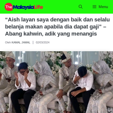
Skip
Menu
to
content
“Aish layan saya dengan baik dan selalu
belanja makan apabila dia dapat gaji” –
Abang kahwin, adik yang menangis
Oleh
KAMAL JAMAL
02/03/2024