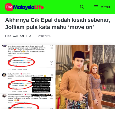
Skip
Menu
to
content
Akhirnya Cik Epal dedah kisah sebenar,
Jofliam pula kata mahu ‘move on’
Oleh
SYAFIKAH EFA
02/10/2024