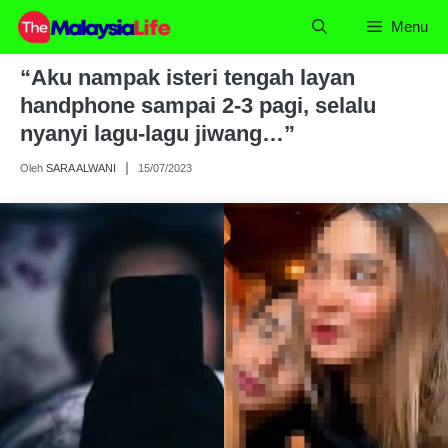
Skip
Menu
to
content
“Aku nampak isteri tengah layan
handphone sampai 2-3 pagi, selalu
nyanyi lagu-lagu jiwang…”
Oleh
SARA ALWANI
15/07/2023