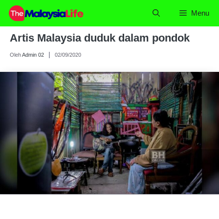
Skip
Menu
to
content
Artis Malaysia duduk dalam pondok
Oleh
Admin 02
02/09/2020