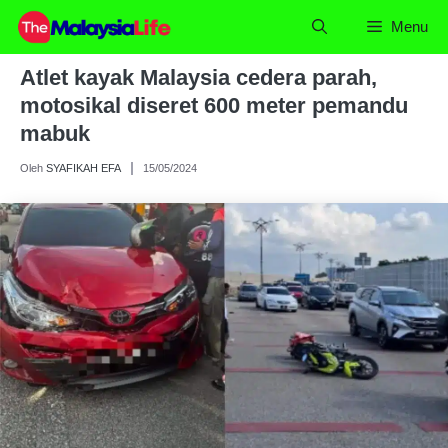
Skip
Menu
to
content
Atlet kayak Malaysia cedera parah,
motosikal diseret 600 meter pemandu
mabuk
Oleh
SYAFIKAH EFA
15/05/2024