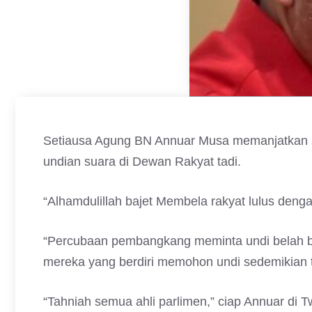
Setiausa Agung BN Annuar Musa memanjatkan s
undian suara di Dewan Rakyat tadi.
“Alhamdulillah bajet Membela rakyat lulus deng
“Percubaan pembangkang meminta undi belah ba
mereka yang berdiri memohon undi sedemikian t
“Tahniah semua ahli parlimen,” ciap Annuar di Tw