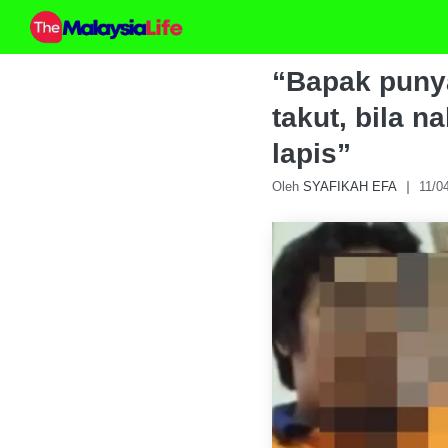
Skip
to
content
“Bapak punya
takut, bila n
lapis”
Oleh
SYAFIKAH EFA
11/0