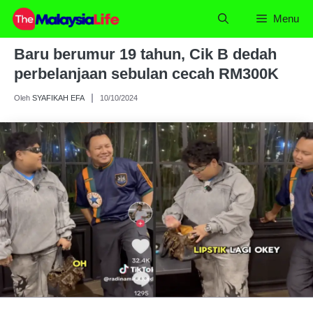
Skip
Menu
to
content
Baru berumur 19 tahun, Cik B dedah
perbelanjaan sebulan cecah RM300K
Oleh
SYAFIKAH EFA
10/10/2024