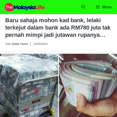
Skip
Menu
to
content
Baru sahaja mohon kad bank, lelaki
terkejut dalam bank ada RM780 juta tak
pernah mimpi jadi jutawan rupanya…
Oleh
Malek Hasbi
18/06/2024