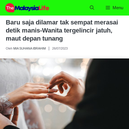
Skip
Menu
to
content
Baru saja dilamar tak sempat merasai
detik manis-Wanita tergelincir jatuh,
maut depan tunang
Oleh
MIA SUHANA IBRAHIM
26/07/2023