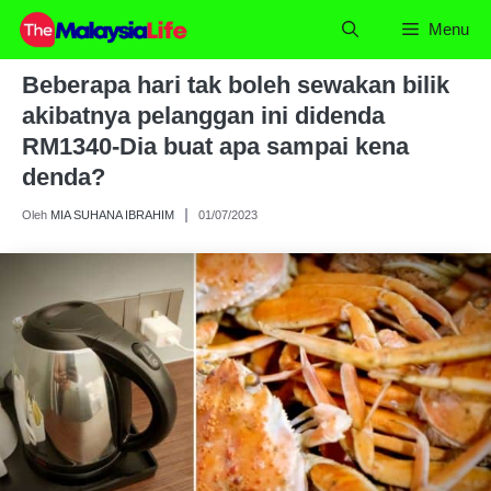
Skip
Menu
to
content
Beberapa hari tak boleh sewakan bilik
akibatnya pelanggan ini didenda
RM1340-Dia buat apa sampai kena
denda?
Oleh
MIA SUHANA IBRAHIM
01/07/2023