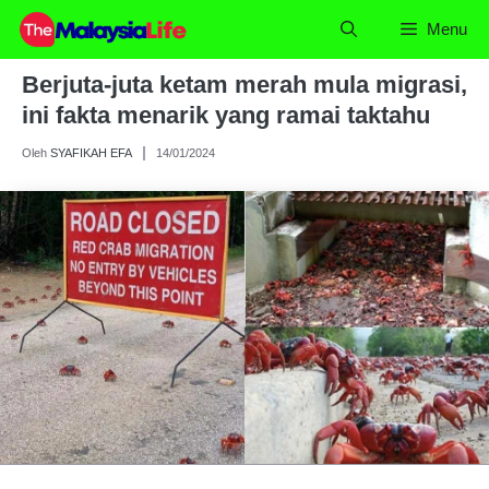
Skip
Menu
to
content
Berjuta-juta ketam merah mula migrasi,
ini fakta menarik yang ramai taktahu
Oleh
SYAFIKAH EFA
14/01/2024