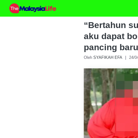
Skip
to
content
“Bertahun su
aku dapat bo
pancing bar
Oleh
SYAFIKAH EFA
24/0