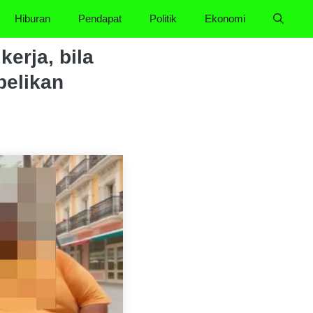
Hiburan
Pendapat
Politik
Ekonomi
erja, bila
belikan