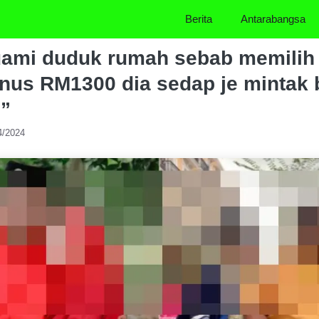
Berita
Antarabangsa
ami duduk rumah sebab memilih k
nus RM1300 dia sedap je mintak 
u”
4/2024