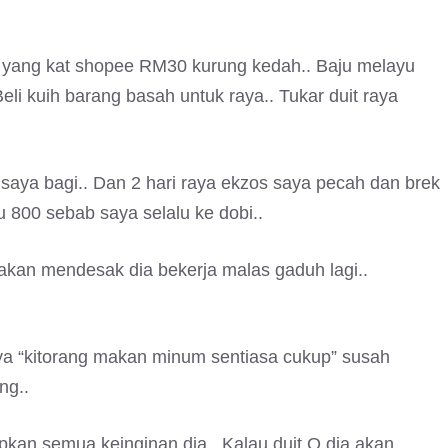
a yang kat shopee RM30 kurung kedah.. Baju melayu
i kuih barang basah untuk raya.. Tukar duit raya
 saya bagi.. Dan 2 hari raya ekzos saya pecah dan brek
u 800 sebab saya selalu ke dobi..
 akan mendesak dia bekerja malas gaduh lagi..
saya “kitorang makan minum sentiasa cukup” susah
ng..
kan semua keinginan dia.. Kalau duit O dia akan