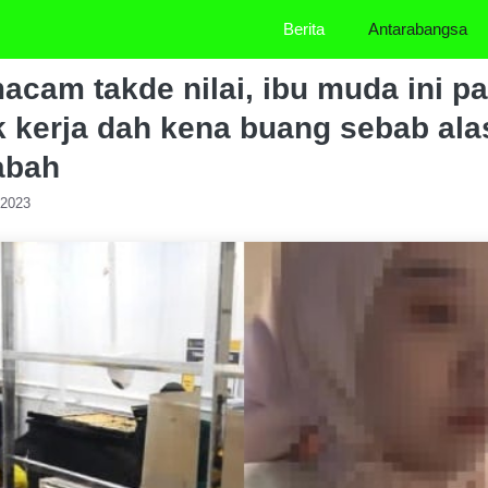
Berita
Antarabangsa
acam takde nilai, ibu muda ini p
 kerja dah kena buang sebab al
abah
/2023