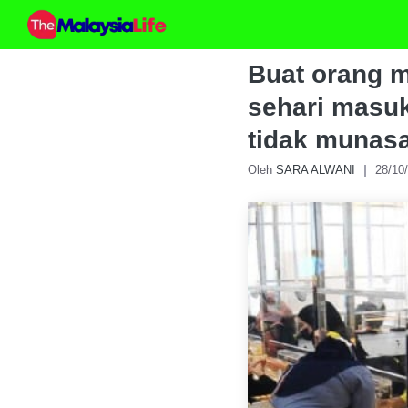
Skip
to
content
Buat orang m
sehari masuk
tidak munas
Oleh
SARA ALWANI
28/10