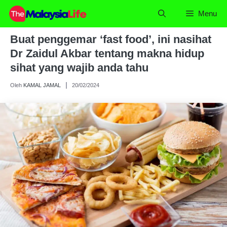
Skip
Menu
to
content
Buat penggemar ‘fast food’, ini nasihat
Dr Zaidul Akbar tentang makna hidup
sihat yang wajib anda tahu
Oleh
KAMAL JAMAL
20/02/2024