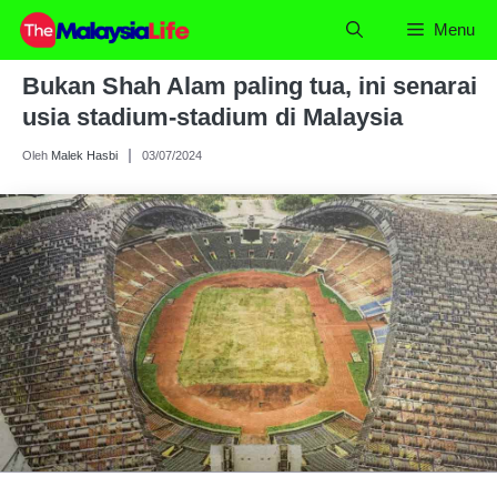
Skip
Menu
to
content
Bukan Shah Alam paling tua, ini senarai
usia stadium-stadium di Malaysia
Oleh
Malek Hasbi
03/07/2024