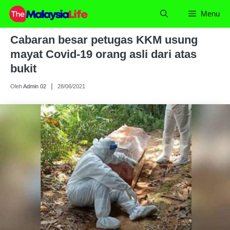
Skip
Menu
to
content
Cabaran besar petugas KKM usung
mayat Covid-19 orang asli dari atas
bukit
Oleh
Admin 02
28/06/2021