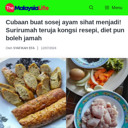
Skip
Menu
to
content
Cubaan buat sosej ayam sihat menjadi!
Surirumah teruja kongsi resepi, diet pun
boleh jamah
Oleh
SYAFIKAH EFA
12/07/2024