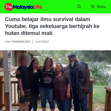
Skip
Menu
to
content
Cuma belajar ilmu survival dalam
Youtube, tiga sekeluarga berhijrah ke
hutan ditemui mati
Oleh
SYAFIKAH EFA
31/07/2024