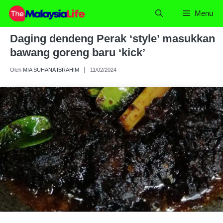
Skip
Menu
to
content
Daging dendeng Perak ‘style’ masukkan
bawang goreng baru ‘kick’
Oleh
MIA SUHANA IBRAHIM
11/02/2024