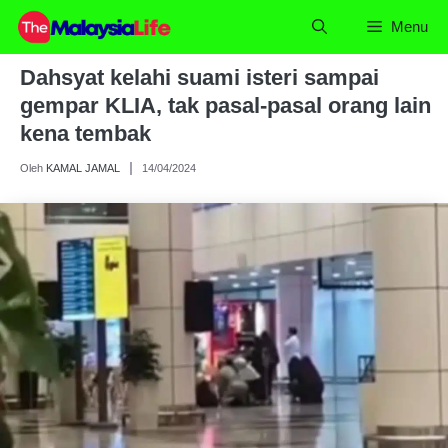
Skip
Menu
to
content
Dahsyat kelahi suami isteri sampai
gempar KLIA, tak pasal-pasal orang lain
kena tembak
Oleh
KAMAL JAMAL
14/04/2024