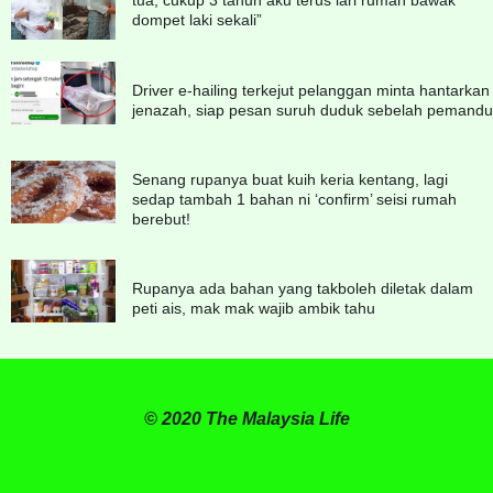
tua, cukup 3 tahun aku terus lari rumah bawak
dompet laki sekali”
Driver e-hailing terkejut pelanggan minta hantarkan
jenazah, siap pesan suruh duduk sebelah pemandu
Senang rupanya buat kuih keria kentang, lagi
sedap tambah 1 bahan ni ‘confirm’ seisi rumah
berebut!
Rupanya ada bahan yang takboleh diletak dalam
peti ais, mak mak wajib ambik tahu
© 2020 The Malaysia Life