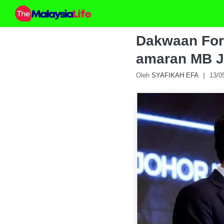
Skip
to
content
Dakwaan Fores
amaran MB J
Oleh
SYAFIKAH EFA
13/0