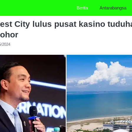
Berita
Antarabangsa
t City lulus pusat kasino tuduhan
ohor
5/2024