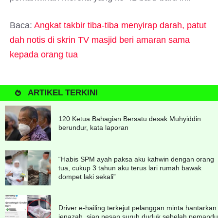
Baca:
Angkat takbir tiba-tiba menyirap darah, patut
dah notis di skrin TV masjid beri amaran sama
kepada orang tua
ARTIKEL TERKINI
120 Ketua Bahagian Bersatu desak Muhyiddin
berundur, kata laporan
“Habis SPM ayah paksa aku kahwin dengan orang
tua, cukup 3 tahun aku terus lari rumah bawak
dompet laki sekali”
Driver e-hailing terkejut pelanggan minta hantarkan
jenazah, siap pesan suruh duduk sebelah pemandu