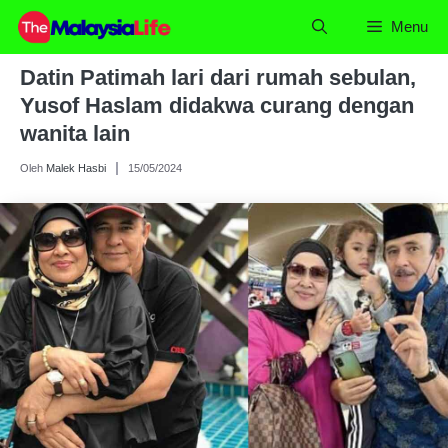
Skip
Menu
to
content
Datin Patimah lari dari rumah sebulan,
Yusof Haslam didakwa curang dengan
wanita lain
Oleh
Malek Hasbi
15/05/2024