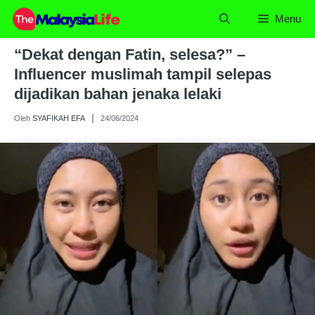
Skip
Menu
to
content
“Dekat dengan Fatin, selesa?” –
Influencer muslimah tampil selepas
dijadikan bahan jenaka lelaki
Oleh
SYAFIKAH EFA
24/06/2024