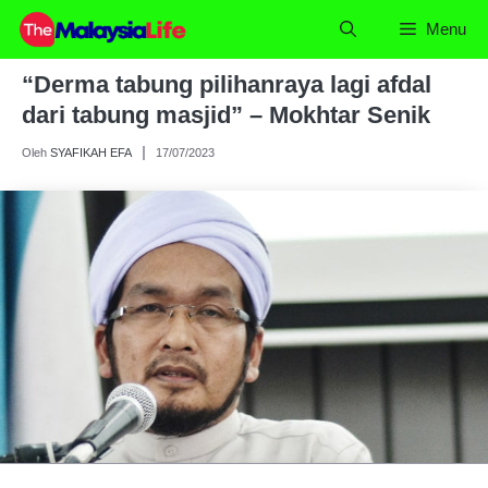
Skip
Menu
to
content
“Derma tabung pilihanraya lagi afdal
dari tabung masjid” – Mokhtar Senik
Oleh
SYAFIKAH EFA
17/07/2023