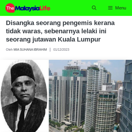
Skip
Menu
to
content
Disangka seorang pengemis kerana
tidak waras, sebenarnya lelaki ini
seorang jutawan Kuala Lumpur
Oleh
MIA SUHANA IBRAHIM
01/12/2023