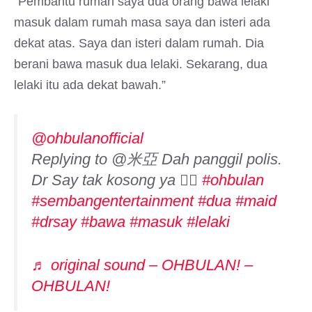
“Pembantu rumah saya dua orang bawa lelaki
masuk dalam rumah masa saya dan isteri ada
dekat atas. Saya dan isteri dalam rumah. Dia
berani bawa masuk dua lelaki. Sekarang, dua
lelaki itu ada dekat bawah.”
@ohbulanofficial
Replying to @米亞 Dah panggil polis.
Dr Say tak kosong ya ☝🏻
#ohbulan
#sembangentertainment
#dua
#maid
#drsay
#bawa
#masuk
#lelaki
♬ original sound – OHBULAN! –
OHBULAN!