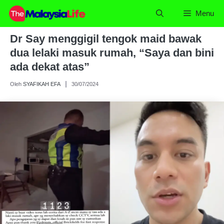
Skip
Menu
to
content
Dr Say menggigil tengok maid bawak
dua lelaki masuk rumah, “Saya dan bini
ada dekat atas”
Oleh
SYAFIKAH EFA
30/07/2024