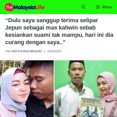
Skip
Menu
to
content
“Dulu saya sanggup terima selipar
Jepun sebagai mas kahwin sebab
kesiankan suami tak mampu, hari ini dia
curang dengan saya..”
Oleh
MIA SUHANA IBRAHIM
24/06/2023