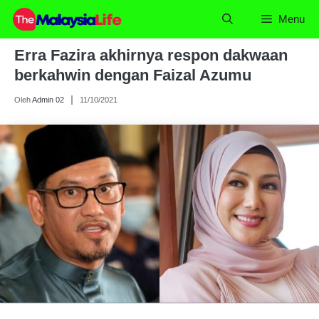
Skip
Menu
to
content
Erra Fazira akhirnya respon dakwaan
berkahwin dengan Faizal Azumu
Oleh
Admin 02
11/10/2021