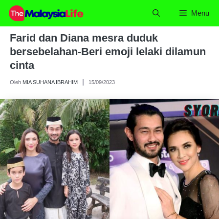
Skip
Menu
to
content
Farid dan Diana mesra duduk
bersebelahan-Beri emoji lelaki dilamun
cinta
Oleh
MIA SUHANA IBRAHIM
15/09/2023