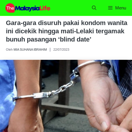
Skip
Menu
to
content
Gara-gara disuruh pakai kondom wanita
ini dicekik hingga mati-Lelaki tergamak
bunuh pasangan ‘blind date’
Oleh
MIA SUHANA IBRAHIM
22/07/2023