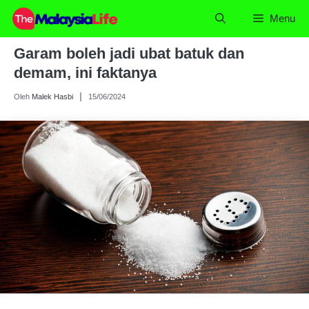
Skip
Menu
to
content
Garam boleh jadi ubat batuk dan
demam, ini faktanya
Oleh
Malek Hasbi
15/06/2024