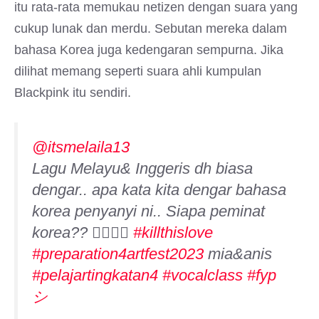
itu rata-rata memukau netizen dengan suara yang
cukup lunak dan merdu. Sebutan mereka dalam
bahasa Korea juga kedengaran sempurna. Jika
dilihat memang seperti suara ahli kumpulan
Blackpink itu sendiri.
@itsmelaila13
Lagu Melayu& Inggeris dh biasa
dengar.. apa kata kita dengar bahasa
korea penyanyi ni.. Siapa peminat
korea?? 🙋‍♀️🙋‍♀️
#killthislove
#preparation4artfest2023
mia&anis
#pelajartingkatan4
#vocalclass
#fyp
シ