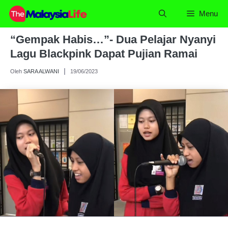
Skip
Menu
to
content
“Gempak Habis…”- Dua Pelajar Nyanyi
Lagu Blackpink Dapat Pujian Ramai
Oleh
SARA ALWANI
19/06/2023