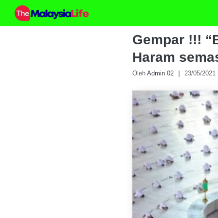
Skip
to
content
Gempar !!! “
Haram semas
Oleh
Admin 02
23/05/2021