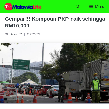
Skip
Menu
to
content
Gempar!!! Kompoun PKP naik sehingga
RM10,000
Oleh
Admin 02
26/02/2021