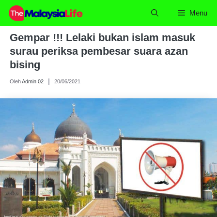
Skip
Menu
to
content
Gempar !!! Lelaki bukan islam masuk
surau periksa pembesar suara azan
bising
Oleh
Admin 02
20/06/2021