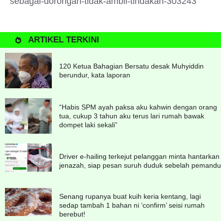
sebagai-dorongan-tidak-ambil-tindakan-303243
ARTIKEL TERKINI
120 Ketua Bahagian Bersatu desak Muhyiddin
berundur, kata laporan
“Habis SPM ayah paksa aku kahwin dengan orang
tua, cukup 3 tahun aku terus lari rumah bawak
dompet laki sekali”
Driver e-hailing terkejut pelanggan minta hantarkan
jenazah, siap pesan suruh duduk sebelah pemandu
Senang rupanya buat kuih keria kentang, lagi
sedap tambah 1 bahan ni ‘confirm’ seisi rumah
berebut!