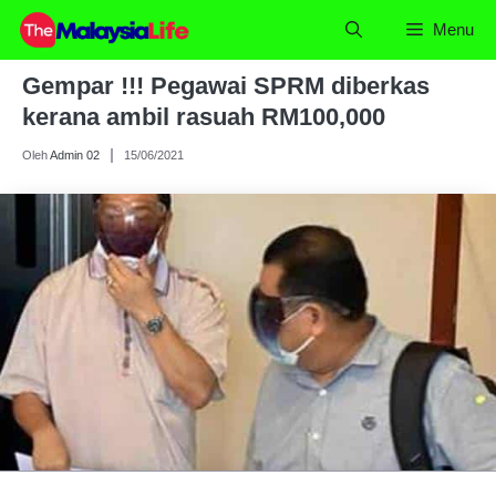
Skip
Menu
to
content
Gempar !!! Pegawai SPRM diberkas
kerana ambil rasuah RM100,000
Oleh
Admin 02
15/06/2021