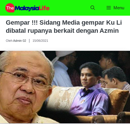
Skip
Menu
to
content
Gempar !!! Sidang Media gempar Ku Li
dibatal rupanya berkait dengan Azmin
Oleh
Admin 02
15/06/2021