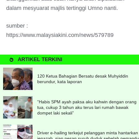
dalam mesyuarat majlis tertinggi Umno nanti.
sumber :
https://www.malaysiakini.com/news/579789
ARTIKEL TERKINI
120 Ketua Bahagian Bersatu desak Muhyiddin
berundur, kata laporan
“Habis SPM ayah paksa aku kahwin dengan orang
tua, cukup 3 tahun aku terus lari rumah bawak
dompet laki sekali”
Driver e-hailing terkejut pelanggan minta hantarkan
jenazah, siap pesan suruh duduk sebelah pemandu