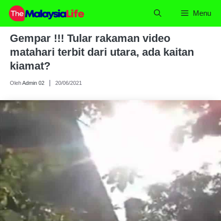
Skip
Menu
to
content
Gempar !!! Tular rakaman video
matahari terbit dari utara, ada kaitan
kiamat?
Oleh
Admin 02
20/06/2021