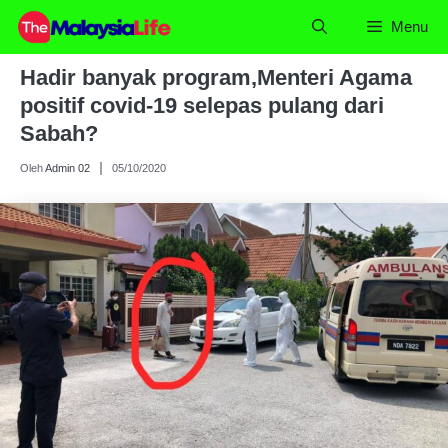
Skip
Menu
to
content
Hadir banyak program,Menteri Agama
positif covid-19 selepas pulang dari
Sabah?
Oleh
Admin 02
05/10/2020