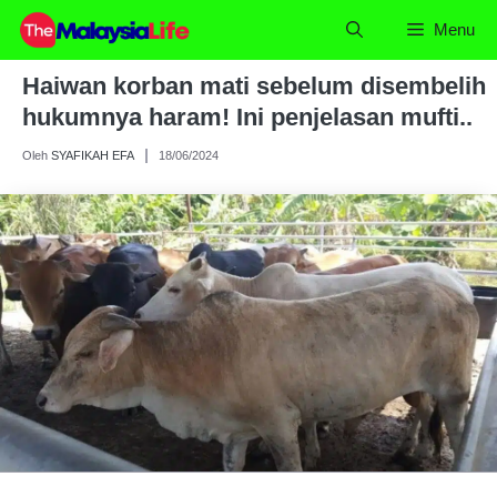
Skip
Menu
to
content
Haiwan korban mati sebelum disembelih
hukumnya haram! Ini penjelasan mufti..
Oleh
SYAFIKAH EFA
18/06/2024